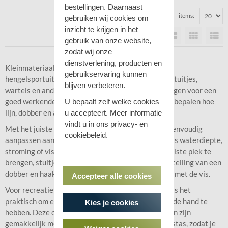
bestellingen. Daarnaast
Sorteer op:
items:
gebruiken wij cookies om
inzicht te krijgen in het
gebruik van onze website,
zodat wij onze
dienstverlening, producten en
Kleinmateriaal vormt de basis van vrijwel iedere
gebruikservaring kunnen
hengelsportuitrusting. Denk aan loodjes, haakjes, stuitjes,
blijven verbeteren.
wartels en andere kleine onderdelen die samen zorgen voor een
goed werkende vismontage. Juist deze onderdelen bepalen hoe
U bepaalt zelf welke cookies
lijn, dobber en aas zich onder water gedragen.
u accepteert. Meer informatie
vindt u in ons privacy- en
Met het juiste kleinmateriaal kun je je uitrusting eenvoudig
cookiebeleid.
aanpassen aan verschillende omstandigheden, zoals waterdiepte,
stroming of vismethode. Lood helpt om aas op de juiste plek te
brengen, stuitjes zorgen voor een nauwkeurige afstelling van een
dobber en haakjes vormen het directe contactpunt met de vis.
Accepteer alle cookies
Voor recreatief vissen in meren, sloten en vaarten is het
praktisch om een basisvoorraad kleinmateriaal bij de hand te
Kies je cookies
hebben. Deze onderdelen nemen weinig ruimte in en zijn
gemakkelijk mee te nemen in een opbergdoos of vistas, zodat je